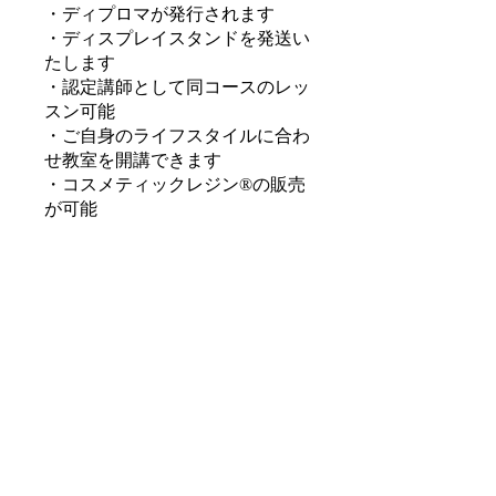
・ディプロマが発行されます
・​ディスプレイスタンドを発送い
たします
・認定講師として同コースのレッ
スン可能
・ご自身のライフスタイルに合わ
せ教室を開講できます
・コスメティックレジン®️の販売
が可能
・Amo Floraの認定サロン、講師
としてレッスンや販売ができます
・資材が安く購入できます
・年数回、講師同士の交流会、お
勉強会に参加できます
【年会費】
入会金・年会費なし
モバイルアプリからこのオンライ
ンプログラムに参加することがで