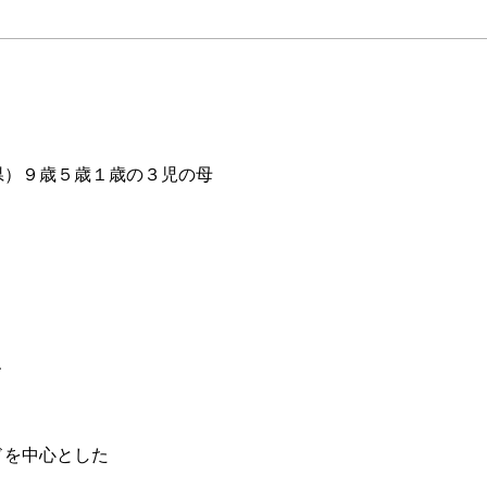
県）９歳５歳１歳の３児の母
、
ドを中心とした