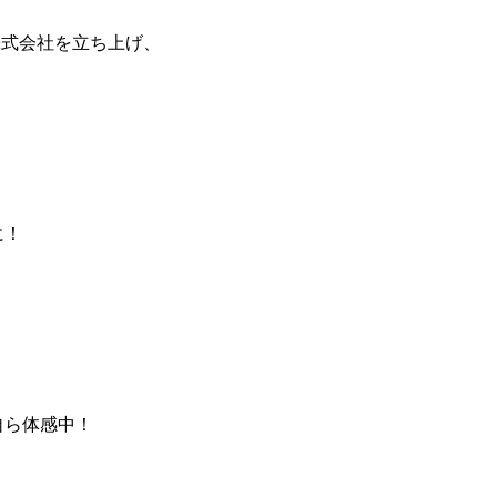
株式会社を立ち上げ、
に！
自ら体感中！