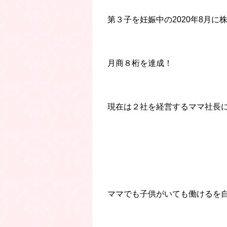
第３子を妊娠中の2020年8月に
月商８桁を達成！
現在は２社を経営するママ社長
ママでも子供がいても働けるを