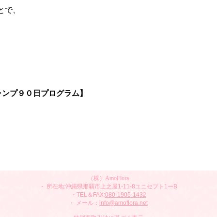
ことで、
ャンプ９０日プログラム】
（株）AmoFlora
・ 所在地:沖縄県那覇市上之屋1-11-8ユニセプト1ーB
・TEL＆FAX:
080-1905-1432
・ メール：
info@
amoflora.net