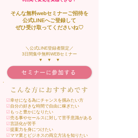
そんな無料webセミナーご招待を
公式LINEへご登録して
ぜひ受け取ってくださいね♡
＼公式LINE登録者限定／
3日間集中無料WEBセミナー
▼ ▼ ▼
セミナーに参加する
こんな方におすすめです
☑︎
幸せになる為にチャンスを掴みたい方
☑︎
自分の好きな時間で自由に稼ぎたい
☑︎
もっと豊かになりたい
☑︎
売る事やセールスに対して苦手意識がある
☑︎
言語化が苦手
☑︎
提案力を身につけたい
☑︎
ママ業とビジネスの両立方法を知りたい