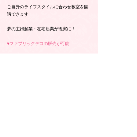
ご自身のライフスタイルに合わせ教室を開
講できます
夢の主婦起業・在宅起業が現実に！
♥️ファブリックデコの販売が可能
ネットショップやイベントで販売できます
【コース料金】
26400円
～税込材料費込み、ディプロマ、登録料込
み、型紙付 ～
制作時間（目安）
一日で取得可能（3時間前後）