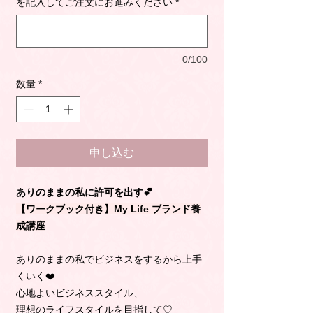
格
を記入してご注文にお進みください
*
0/100
数量
*
申し込む
ありのままの私に許可を出す💕
【ワークブック付き】My Life ブランド養
成講座
ありのままの私でビジネスをするから上手
くいく❤️
心地よいビジネススタイル、
理想のライフスタイルを目指して♡