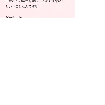
生徒さんの幸せを望むことはできない！
ということなんです💦
だからこそ、
自分自身の感情と向き合うことが大事なん
です🎵
こちらの講座の受講後は
☑︎自分自身が豊かになる
☑︎理想のライフスタイルがイメージできる
ようになる
☑︎自分自身を認めることができる
☑︎愛で溢れている
☑︎考え方や意識が変わる
☑︎パートナー、子供との関係も◎
☑︎お金に対してのブロックや
様々な思い込みのブロックが
外れてどんどん理想に近づくことができま