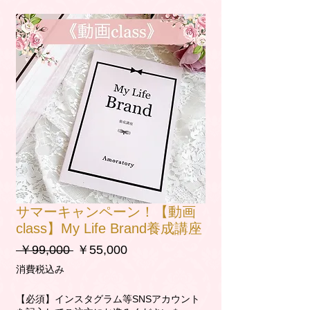
サマーキャンペーン！【動画
class】My Life Brand養成講座
通
セ
 ￥99,000 
￥55,000
常
ー
消費税込み
価
ル
格
価
【必須】インスタグラム等SNSアカウント