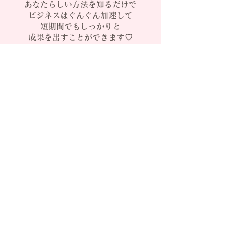
あなたらしい方法を知るだけで
ビジネスはぐんぐん加速して
短期間でもしっかりと
成果を出すことができます♡
パーソナル（個別）コンサルでは
毎週のコンサルで
​しっかりと寄り添って
本気でビジネスを爆上げしたい方を
​全力でサポートいたします！