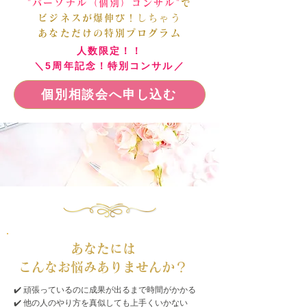
"パーソナル（個別）コンサル"
で
ビジネスが爆伸び！
しちゃう
あなただけの​特別プログラム
​人数限定！！
＼5周年記念！特別コンサル／
個別相談会へ申し込む
あなたには
こんなお悩みありませんか？
✔️ 頑張っているのに成果が出るまで時間がかかる
✔️ 他の人のやり方を真似しても上手くいかない