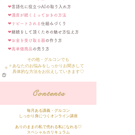
❤︎
言語化に役立つAIの取り入れ方
❤︎満席が続くとっておきの方法
❤︎リピートされる
仕組みづくり
❤︎
継続をして頂くための魅せ方伝え方
❤︎お金を受け取る器
の作り方
❤︎高単価商品
の売り方
その他・グルコンでも
あなたのお悩みをしっかりお聞きして
​具体的な方法をお伝えしていきます♡
Contents
毎月ある講義・グルコン
しっかり身につくオンライン講座
ありのままの私で売れる私になれる♡
スペシャルカリキュラム