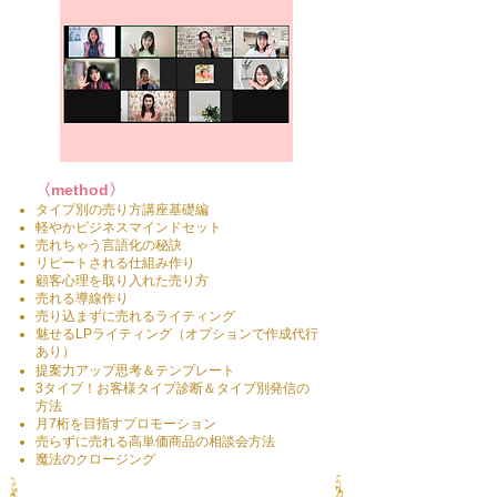
​〈method〉
タイプ別の売り方講座基礎編
軽やかビジネスマインドセット
売れちゃう言語化の秘訣
リピートされる仕組み作り
​顧客心理を取り入れた売り方
売れる導線作り
売り込まずに売れるライティング
魅せるLPライティング（オプションで作成代行
あり）
提案力アップ思考＆テンプレート
​3タイプ！お客様タイプ
診断＆タイプ別発信の
方法
月7桁を目指すプロモーション
売らずに売れる高単価商品の相談会方法
魔法のクロージング