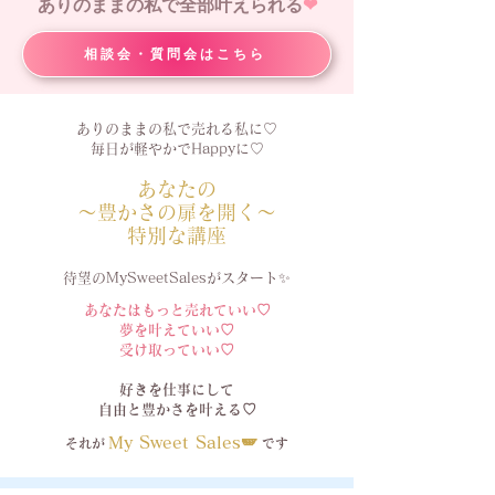
ありのままの私で全部叶えられる
❤︎
相談会・質問会はこちら
ありのままの私で売れる私に♡
毎日が軽やかでHappyに♡
あなたの
〜豊かさの扉を開く〜
特別な講座
待望のMySweetSalesがスタート✨
あなたはもっと売れていい♡
夢を叶えていい♡
​受け取っていい♡
好きを仕事にして
自由と豊かさを叶える♡
My Sweet Sales🪽
それが
です