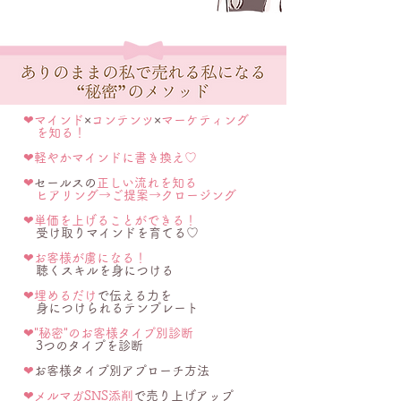
❤︎マインド
×
コンテンツ
×
マーケティング
を知る！
❤︎軽やかマインドに書き換え♡
❤︎
セールスの
正しい流れを知る
ヒアリング→ご提案→クロージング
❤︎単価を上げることができる！
​ 受け取りマインドを育てる♡
❤︎
お客様が虜になる！
聴くスキルを身につける
❤︎
埋めるだけ
で伝える力を
身につけられるテンプレート
❤︎
"秘密"のお客様タイプ別診断
3つのタイプを診断
❤︎
お客様タイプ別アプローチ方法​
❤︎メルマガSNS添削
で売り上げアップ