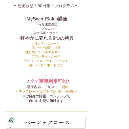
〜超実践型！90日集中プログラム〜
-----------
▪️
MySweetSales講座
・毎月開催講座
・グルコン
・各種添削＆サポート
▪️
軽やかに売れる6つの特典
①3大テンプレート
②LINEで質問し放題
③公式LINEメルマガサポート
④専用サイトご招待
⑤オリジナルノートプレゼント
​⑥＋1ヶ月サポート付き
-
⭐️
全て商用利用可能
⭐️
・講座内容・テキスト
・資料
・テンプレートなど全て商用利用可能♡
※ご自身の講座・コンテンツで
自由にお使い頂けます