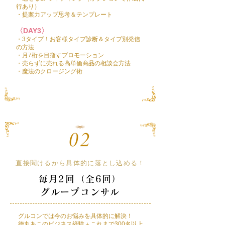
行あり）
・提案力アップ思考＆テンプレート
​〈DAY3〉
​・3タイプ！お客様タイプ
診断＆タイプ別発信
の方法
・月7桁を目指すプロモーション
・売らずに売れる高単価商品の相談会方法
・魔法のクロージング術
直接聞けるから具体的に落とし込める！
毎月2回（全6回）
グループコンサル
グルコンでは今のお悩みを具体的に解決！
徳丸あこのビジネス経験＋これまで300名以上