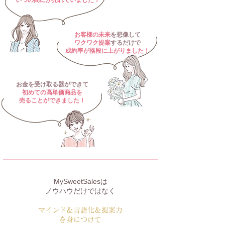
いつの間にか売れていました
​！
お客様の未来
を想像して
ワクワク提案
するだけで
成約率が格段に上がりました！
お金を受け取る器ができて
初めての高単価商品を
​売ることができました！
MySweetSalesは
ノウハウだけではなく
マインド＆言語化＆提案力
を身につけて