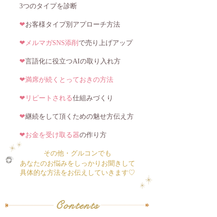
3つのタイプを診断
❤︎
お客様タイプ別アプローチ方法
❤︎
メルマガSNS添削
で売り上げ
アップ
❤︎
言語化に役立つAIの取り入れ方
❤︎満席が続くとっておきの方法
❤︎リピートされる
仕組みづくり
❤︎
継続をして頂くための魅せ方伝え方
❤︎お金を受け取る器
の作り方
その他・グルコンでも
あなたのお悩みをしっかりお聞きして
​具体的な方法をお伝えしていきます♡
Contents