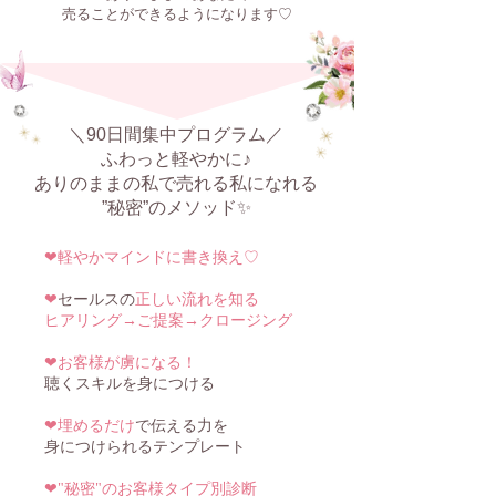
​売ることができるようになります♡
＼90日間集中プログラム／
ふわっと軽やかに♪​
ありのままの私で売れる私になれる
​”秘密”のメソッド✨
❤︎軽やかマインドに書き換え♡
❤︎
セールスの
正しい流れを知る
ヒアリング→ご提案→クロージング
❤︎
お客様が虜になる！
聴くスキルを身につける
❤︎
埋めるだけ
で伝える力を
身につけられるテンプレート
❤︎
"秘密"のお客様タイプ別診断