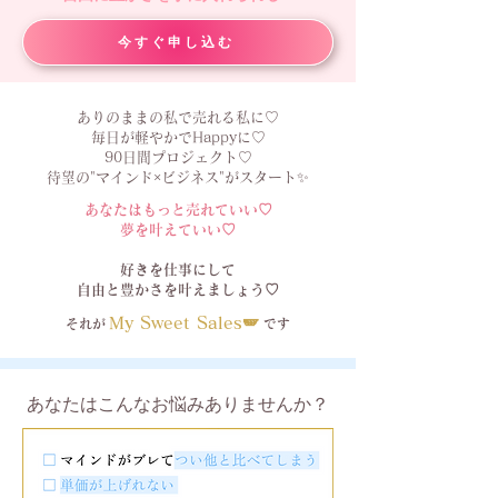
今すぐ申し込む
ありのままの私で売れる私に♡
毎日が軽やかでHappyに♡
90日間プロジェクト♡
待望の"マインド×ビジネス"がスタート✨
あなたはもっと売れていい♡
夢を叶えていい♡
好きを仕事にして
自由と豊かさを叶えましょう♡
My Sweet Sales🪽
それが
です
あなたはこんなお悩みありませんか？