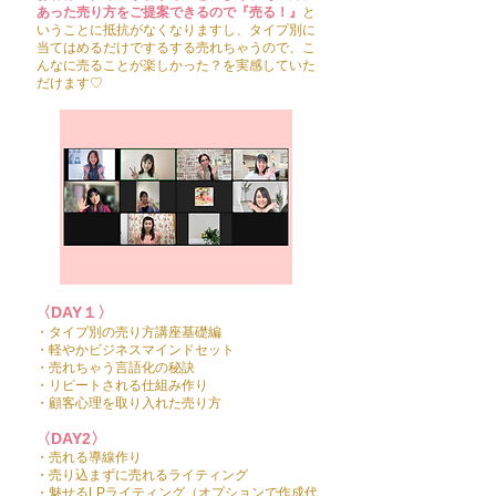
あった売り方をご提案できるので『売る！』
と
いうことに抵抗がなくなりますし、タイプ別に
当てはめるだけでするする売れちゃうので、こ
んなに売ることが楽しかった？を実感していた
だけます♡
​〈DAY１〉
・タイプ別の売り方講座基礎編
・軽やかビジネスマインドセット
・売れちゃう言語化の秘訣
・リピートされる仕組み作り
​・顧客心理を取り入れた売り方
​〈DAY2〉
・売れる導線作り
・売り込まずに売れるライティング
・魅せるLPライティング（オプションで作成代