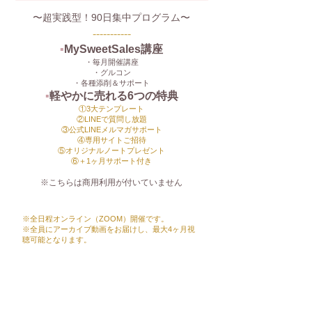
〜超実践型！90日集中プログラム〜
-----------
▪️
MySweetSales講座
・毎月開催講座
・グルコン
・各種添削＆サポート
▪️
軽やかに売れる6つの特典
①3大テンプレート
②LINEで質問し放題
③公式LINEメルマガサポート
④専用サイトご招待
⑤オリジナルノートプレゼント
​⑥＋1ヶ月サポート付き
※こちらは商用利用が付いていません
※全日程オンライン（ZOOM）開催です。
※全員にアーカイブ動画をお届けし、最大4ヶ月視
聴可能となります。