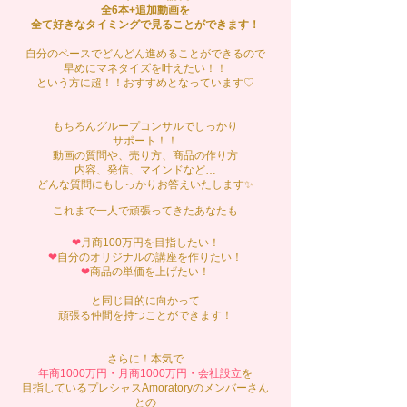
全6本+追加動画を
全て好きなタイミングで見ることができます！
自分のペースでどんどん進めることができるので
早めにマネタイズを叶えたい！！
という方に超！！おすすめとなっています♡
もちろんグループコンサルでしっかり
サポート！！
動画の質問や、売り方、商品の作り方
内容、発信、マインドなど…
どんな質問にもしっかりお答えいたします✨
これまで一人で頑張ってきたあなたも
❤︎
月商100万円を目指したい！
❤︎
自分のオリジナルの講座を作りたい！
❤︎
商品の単価を上げたい！
と同じ目的に向かって
頑張る仲間を持つことができます！
さらに！本気で
年商1000万円・月商1000万円・会社設立
を
目指しているプレシャスAmoratoryのメンバーさん
との