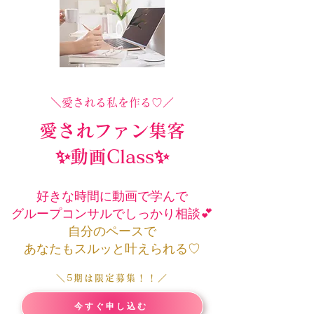
＼愛される私を作る♡／
愛されファン集客
✨​動画Class✨
好きな時間に動画で学んで
グループコンサルでしっかり相談💕
​自分のペースで
​あなたもスルッと叶えられる♡
＼​5期は限定募集！！／
今すぐ申し込む