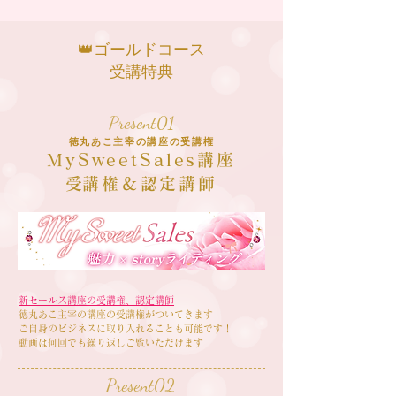
👑ゴールドコース
受講特典
Present01
徳丸あこ主宰の講座の受講権
MySweetSales講座
​受講権＆認定講師
新セールス講座の受講権、認定講師
徳丸あこ主宰の講座の受講権がついてきます​
​ご自身のビジネスに取り入れることも可能です！
動画は
何回でも繰り返しご覧いただけます
Present02