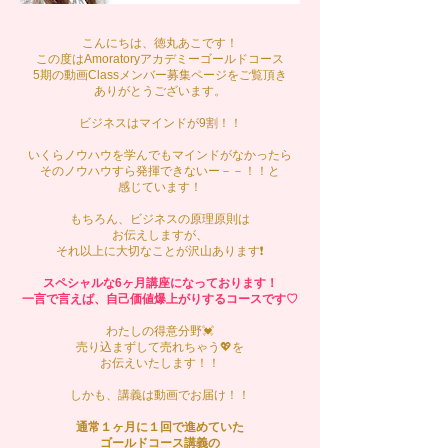
こんにちは、徳丸あこです！
この度はAmoratoryアカデミーゴールドコース
5期の動画Classメンバー募集ページをご覧頂き
ありがとうございます。
ビジネスはマインドが9割！！
いくらノウハウを学んでもマインドがなかったら
そのノウハウすら発揮できないー－－！！と
感じています！
もちろん、ビジネスの原理原則は
お伝えしますが、
それ以上に大切なことが沢山あります❗️
スペシャルな6ヶ月講座になっております！
一言で言えば、自己価値爆上がりするコースです♡
わたしの得意分野💓
売り込まずして売れちゃう💖を
お伝えいたします！！
しかも、講義は動画でお届け！！
通常１ヶ月に１回で進めていた
ゴールドコース講義の