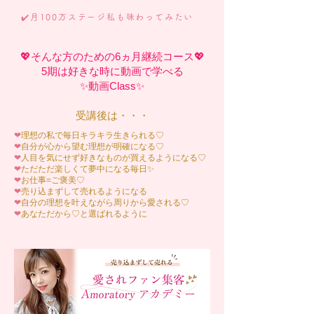
✔️月100万ステージ私も味わってみたい
💖そんな方のための6ヵ月継続コース💖
5期は好きな時に動画で学べる
✨
動画Class✨
受講後は・・・
❤︎
理想の私で毎日キラキラ生きられる♡
❤︎
自分が心から望む理想が明確になる♡
❤︎
人目を気にせず好きなものが買えるようになる♡
❤︎
ただただ楽しくて夢中になる毎日✨
❤︎
お仕事=ご褒美♡
❤︎
売り込まずして売れるようになる
❤︎
自分の理想を叶えながら周りから愛される♡
❤︎
あなただから♡と選ばれるように