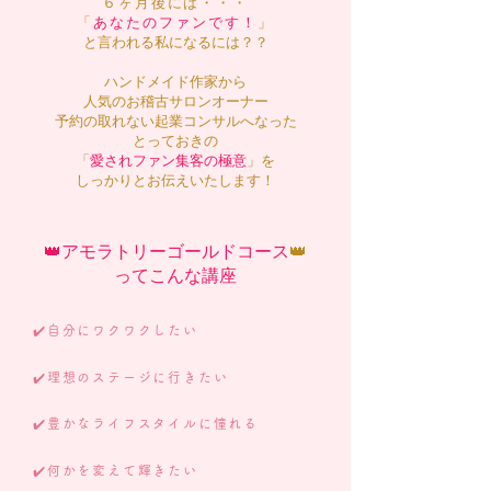
６ヶ月後には・・・
「
あなたのファンです！
」
と言われる私になるには？？
ハンドメイド作家から
人気のお稽古サロンオーナー
予約の取れない起業コンサルへなった
とっておきの
「
愛されファン集客の極意
」を
しっかりとお伝えいたします！
👑アモラトリーゴールド
コース
​👑
ってこんな講座
✔️自分にワクワクしたい
✔️理想のステージに行きたい
✔️豊かなライフスタイルに憧れる
✔️何かを変えて輝きたい