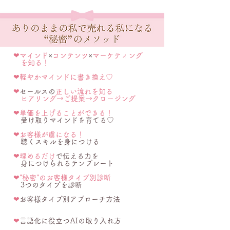
❤︎マインド
×
コンテンツ
×
マーケティング
を知る！
❤︎軽やかマインドに書き換え♡
❤︎
セールスの
正しい流れを知る
ヒアリング→ご提案→クロージング
❤︎単価を上げることができる！
​ 受け取りマインドを育てる♡
❤︎
お客様が虜になる！
聴くスキルを身につける
❤︎
埋めるだけ
で伝える力を
身につけられるテンプレート
❤︎
"秘密"のお客様タイプ別診断
3つのタイプを診断
❤︎
お客様タイプ別アプローチ方法​
❤︎
言語化に役立つAIの取り入れ方