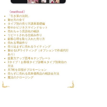
​〈method〉
「引き算の法則」
​魅せ方の全て
タイプ別の売り方講座基礎編
軽やかビジネスマインドセット
売れちゃう言語化の秘訣
リピートされる仕組み作り
​顧客心理を取り入れた売り方
売れる導線作り
売り込まずに売れるライティング
魅せるLPライティング（オプションで作成代行
あり）
提案力アップ思考＆テンプレート
​3タイプ！お客様タイプ
診断＆タイプ別発信の
方法
月7桁を目指すプロモーション
売らずに売れる高単価商品の相談会方法
魔法のクロージング