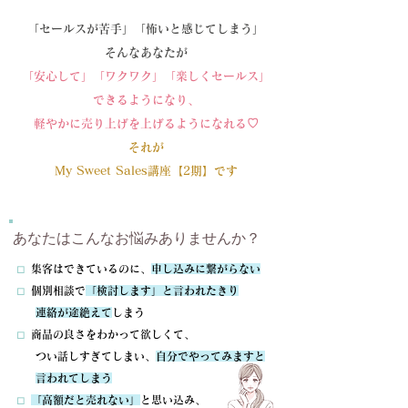
「​セールスが苦手」「怖いと感じてしまう」
そんなあなたが
「安心して」「ワクワク」「楽しくセールス」
できるようになり、
軽やかに売り上げを上げるようになれる♡
​それが
My Sweet Sales講座【2期】です
あなたはこんなお悩みありませんか？
⬜︎
集客はできているのに、
申し込みに繋がらない
⬜︎
個別相談で
「検討します」と言われたきり
連絡が途絶えて
しまう
⬜︎
商品の良さをわかって欲しくて、
つい話しすぎてしまい、
自分でやってみますと
言われてしまう
⬜︎
「高額だと売れない」
と思い込み、